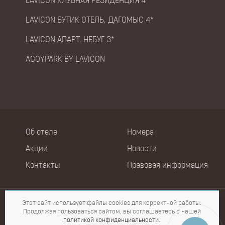
LAVICON КЛУБНАЯ РЕЗИДЕНЦИЯ 4*
LAVICON БУТИК ОТЕЛЬ, ДАГОМЫС 4*
LAVICON АПАРТ, НЕБУГ 3*
AGOYPARK BY LAVICON
Об отеле
Номера
Акции
Новости
Контакты
Правовая информация
Этот сайт использует файлы cookies для корректной работы.
Продолжая пользоваться сайтом, вы соглашаетесь с нашей
«Lavicon Hotel Collection» © 2026
политикой конфиденциальности
.